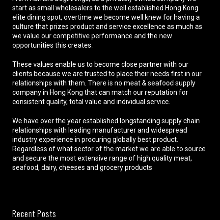
start as small wholesalers to the well established Hong Kong
elite dining spot, overtime we become well knew for having a
culture that prizes product and service excellence as much as
we value our competitive performance and the new
opportunities this creates.
These values enable us to become close partner with our
clients because we are trusted to place their needs first in our
relationships with them. There is no meat & seafood supply
company in Hong Kong that can match our reputation for
consistent quality, total value and individual service.
We have over the year established longstanding supply chain
relationships with leading manufacturer and widespread
industry experience in procuring globally best product.
Regardless of what sector of the market we are able to source
and secure the most extensive range of high quality meat,
seafood, dairy, cheeses and grocery products
Recent Posts